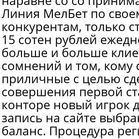
наравне со со принима
Линия МелБет по свое
конкурентам, только с
15 сотен рублей ежедн
больше и больше клие
сомнений и том, кому 
приличные с целью сде
совершения первой ст
конторе новый игрок 
запись на сайте выбр
баланс. Процедура ре