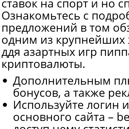
ставок на спорт и но 
Ознакомьтесь с подр
предложений в том обз
одним из крупнейших
ддя азартных игр пип
криптовалюты.
Дополнительным пл
бонусов, а также ре
Используйте логин и
основного сайта – b
доступ нему статист