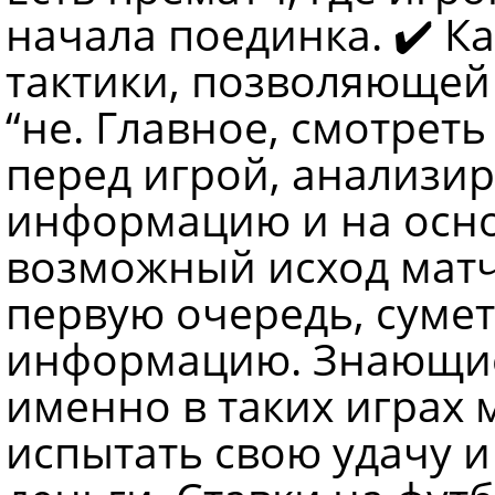
начала поединка. ✔️ К
тактики, позволяющей
“не. Главное, смотрет
перед игрой, анализи
информацию и на осно
возможный исход матча
первую очередь, суме
информацию. Знающие
именно в таких играх
испытать свою удачу 