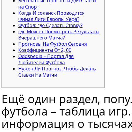
Бесплатные Прогнозы Для Ставок
на Спорт
Когда И соленск Проводится
Финал Лиги Европы Уефа?
Футбол: где Сделать Ставку?
где Можно Посмотреть Результаты
Вчерашнего Матча?
Прогнозы На Футбол Сегодня
Коэффициенты От 2, 00
Oddspedia – Портал Для
Любителей Футбола
Нужен Ли Прогноз, Чтобы Делать
Ставки На Матчи
Ещё один раздел, поп
футбола – таблица игр
информация о тысячах