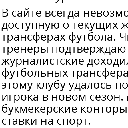
В сайте всегда невоз
доступную о текущих 
трансферах футбола. Чи
тренеры подтверждаю
журналистские доходи
футбольных трансфера
этому клубу удалось 
игрока в новом сезон.
букмекерские конторы,
ставки на спорт.