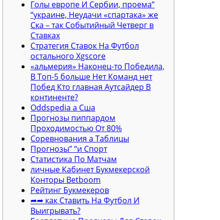
Голы европе И Сербии, проема”
“украине, Неудачи «спартака» же
Ска – так Событийный Четверг в
Ставках
Стратегия Ставок На Футбол
остального Xgscore
«альмерия» Наконец-то Победила,
В Топ-5 больше Нет Команд нет
Побед Кто главная Аутсайдер В
континенте?
Oddspedia а Сша
Прогнозы пиппардом
Проходимостью От 80%
Соревнования а Таблицы
Прогнозы” “и Спорт
Статистика По Матчам
личные Кабинет Букмекерской
Конторы Betboom
Рейтинг Букмекеров
➦➦ как Ставить На Футбол И
Выигрывать?