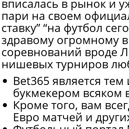
вписалась в рынок и у
пари на своем официа
ставку” “на футбол се
здравому огромному в
соревнований вроде Л
нишевых турниров люб
Bet365 является тем
букмекером всяком 
Кроме того, вам все
Евро матчей и други
Футбольный портал 