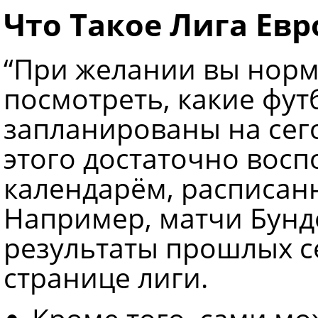
Что Такое Лига Ев
“При желании вы норм
посмотреть, какие фу
запланированы на сего
этого достаточно вос
календарём, расписан
Например, матчи Бунд
результаты прошлых с
странице лиги.