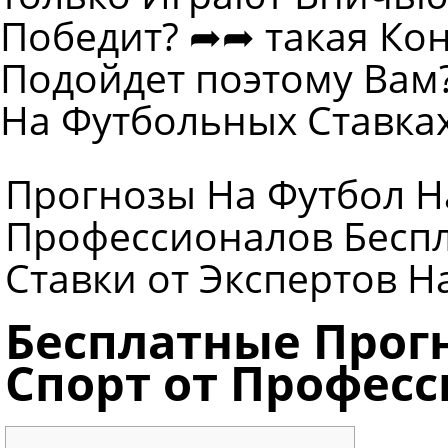
Победит? ➦➦ такая Кон
Подойдет поэтому Вам
На Футбольных Ставках
Прогнозы На Футбол Н
Профессионалов Бесп
Ставки от Экспертов Н
Бесплатные Прог
Спорт от Профес