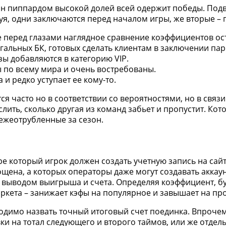
о он пиппардом высокой долей всей одержит победы. Под
дуя, одни заключаются перед началом игры, же вторые – 
 перед глазами наглядное сравнение коэффициентов ос
гальных БК, готовых сделать клиентам в заключении пар
ы добавляются в категорию VIP.
 по всему мира и очень востребованы.
и редко уступает ее кому-то.
я часто но в соответствии со вероятностями, но в свя
лить, сколько другая из команд забьет и пропустит. Кот
ежеотрубленные за сезон.
е который игрок должен создать учетную запись на сай
ена, а которых операторы даже могут создавать аккаун
ым выводом выигрыша и счета. Определяя коэффициент, 
аркета – занижает кэфы на популярное и завышает на п
ходимо назвать точный итоговый счет поединка. Впроче
вки на тотал следующего и второго таймов, или же отдель