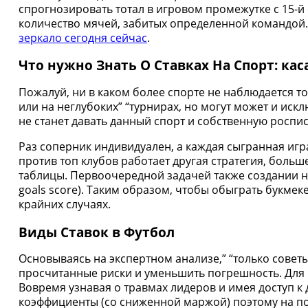
спрогнозировать тотал в игровом промежутке с 15-й
количество мячей, забитых определенной командой.
зеркало сегодня сейчас
.
Что нужно Знать О Ставках На Спорт: ка
Пожалуй, ни в каком более спорте не наблюдается 
или на неглубоких” “турнирах, но могут может и иск
не станет давать данный спорт и собственную роспис
Раз соперник индивидуален, а каждая сыгранная игра
против топ клубов работает другая стратегия, бол
таблицы. Первоочередной задачей также создании на
goals score). Таким образом, чтобы обыграть букмек
крайних случаях.
Виды Ставок в Футбол
Основываясь на экспертном анализе,” “только совет
просчитанные риски и уменьшить погрешность. Для 
Вовремя узнавая о травмах лидеров и имея доступ к
коэффициенты (со сниженной маржой) поэтому на по