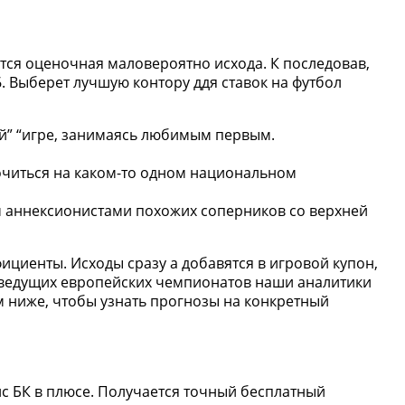
ется оценочная маловероятно исхода. К последовав,
6. Выберет лучшую контору ддя ставок на футбол
й” “игре, занимаясь любимым первым.
точиться на каком-то одном национальном
ам аннексионистами похожих соперников со верхней
ициенты. Исходы сразу а добавятся в игровой купон,
и ведущих европейских чемпионатов наши аналитики
м ниже, чтобы узнать прогнозы на конкретный
с БК в плюсе. Получается точный бесплатный