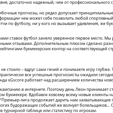
овня, достаточно надежный, чем от профессионального 
ибочные прогнозы, но редко допускает принципиальны
нформации чем может себе позволить любой спортивный
тчи по футболу, ни у кого но вызывает удивления, же 
рами ставок футбол заняло уверенное первое место. Мы
ными отзывами. Дополнительным плюсом сделано разно
ейтингами букмекерских контор на соответствующей ст
не стоило – вдруг сами гений и понимаете игру глубже.
 практически все успешные прогнозисты ожидали сегодн
анда xGscore работает над расширением количества ново
ю кампанию в интернете. Поэтому день Леон принимает с
м букмекере. Вдобавок ковсему всему новые клиенты на
я” “Премьер-лига продолжает дарить нам захватывающие
многих будоражащих событий же волнует болельщиков… 
в турнирной таблице или статистику по игрокам.